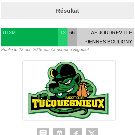
Résultat
U13M
13
66
AS JOUDREVILLE
PIENNES BOULIGNY
Publié le
22 oct. 2025
par Christophe Rigoulet