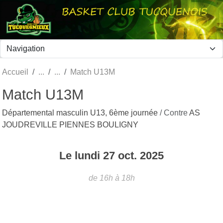
Panneau de gestion des cookies
Accueil
Match U13M
Match U13M
Départemental masculin U13, 6ème journée
/ Contre
AS
JOUDREVILLE PIENNES BOULIGNY
Le
lundi
27
oct.
2025
de 16h à 18h